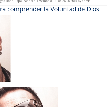
gged
Bono
,
Papa Francisco
,
Testimonio
,
U2
on
26.06.2015
by
admin
.
ra comprender la Voluntad de Dios