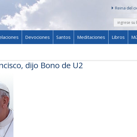
Reina del c
buscar
Skip to content
elaciones
Devociones
Santos
Meditaciones
Libros
Mú
ncisco, dijo Bono de U2