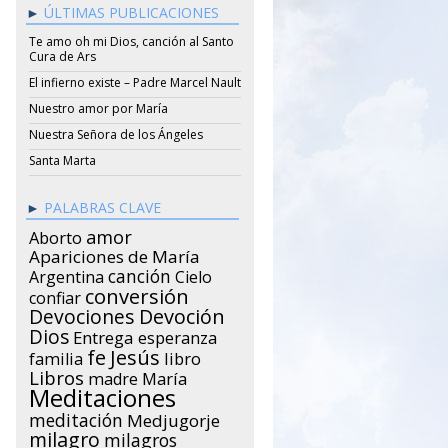
ÚLTIMAS PUBLICACIONES
Te amo oh mi Dios, canción al Santo
Cura de Ars
El infierno existe – Padre Marcel Nault
Nuestro amor por María
Nuestra Señora de los Ángeles
Santa Marta
PALABRAS CLAVE
amor
Aborto
Apariciones de María
canción
Argentina
Cielo
conversión
confiar
Devociones
Devoción
Dios
Entrega
esperanza
Jesús
fe
libro
familia
Libros
María
madre
Meditaciones
meditación
Medjugorje
milagro
milagros