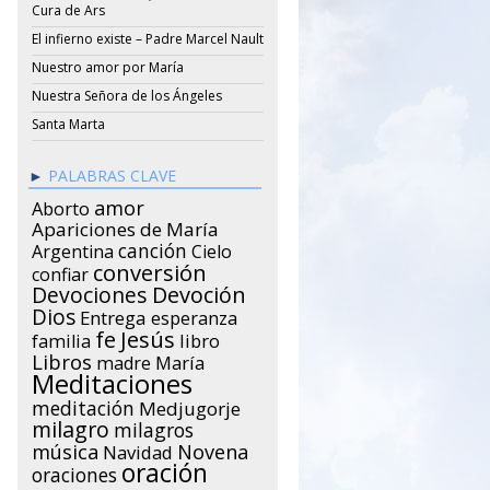
Cura de Ars
El infierno existe – Padre Marcel Nault
Nuestro amor por María
Nuestra Señora de los Ángeles
Santa Marta
PALABRAS CLAVE
amor
Aborto
Apariciones de María
canción
Argentina
Cielo
conversión
confiar
Devociones
Devoción
Dios
Entrega
esperanza
Jesús
fe
libro
familia
Libros
María
madre
Meditaciones
meditación
Medjugorje
milagro
milagros
música
Novena
Navidad
oración
oraciones