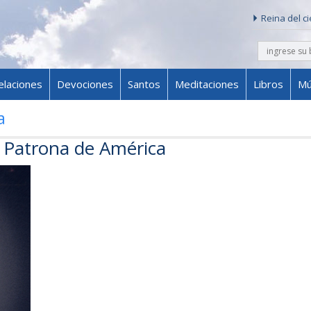
Reina del c
buscar
Skip to content
elaciones
Devociones
Santos
Meditaciones
Libros
Mú
a
 Patrona de América