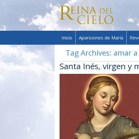
Inicio
Apariciones de María
Rev
Tag Archives:
amar a 
Santa Inés, virgen y m