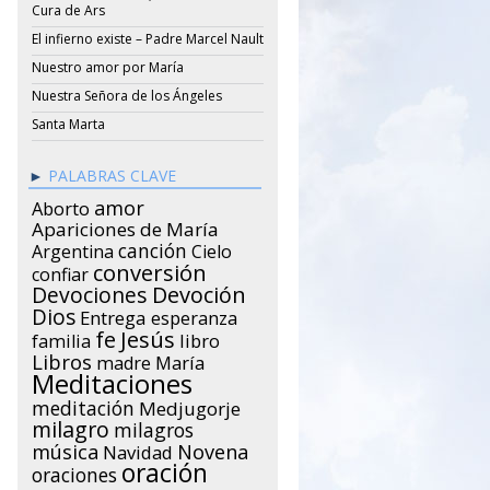
Cura de Ars
El infierno existe – Padre Marcel Nault
Nuestro amor por María
Nuestra Señora de los Ángeles
Santa Marta
PALABRAS CLAVE
amor
Aborto
Apariciones de María
canción
Argentina
Cielo
conversión
confiar
Devociones
Devoción
Dios
Entrega
esperanza
Jesús
fe
libro
familia
Libros
María
madre
Meditaciones
meditación
Medjugorje
milagro
milagros
música
Novena
Navidad
oración
oraciones