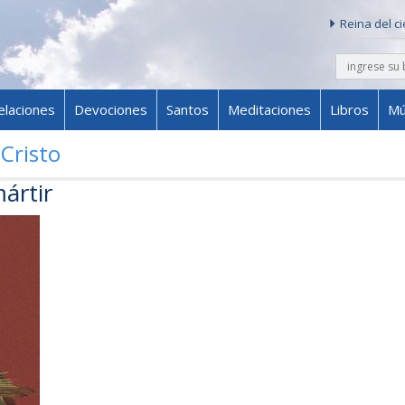
Reina del c
buscar
Skip to content
elaciones
Devociones
Santos
Meditaciones
Libros
Mú
Cristo
ártir