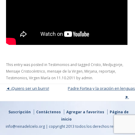
This entry was posted in
Testimonios
and tagged
Cristo
,
Medjugorje
,
Mensaje Cristocéntrico
,
mensaje de la Virgen
,
Mirjana
,
reportaje
,
Testimonios
,
Virgen María
on
11.10.2011
by
admin
.
Post navigation
¡Quiero ser un burro!
Padre Fortea y la oración en lenguas
Suscripción
Contáctenos
Agregar a favoritos
Página de
inicio
info@reinadelcielo.org | copyright 2013 todos los derechos reservados