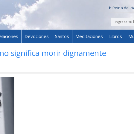
Reina del c
buscar
Skip to content
elaciones
Devociones
Santos
Meditaciones
Libros
Mú
 no significa morir dignamente