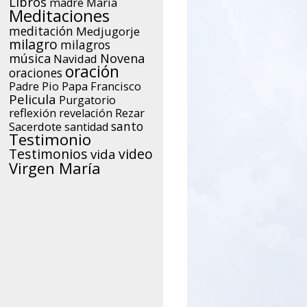
Libros
María
madre
Meditaciones
meditación
Medjugorje
milagro
milagros
música
Novena
Navidad
oración
oraciones
Papa Francisco
Padre Pio
Pelicula
Purgatorio
reflexión
Rezar
revelación
santo
Sacerdote
santidad
Testimonio
Testimonios
video
vida
Virgen María