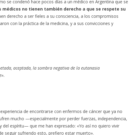
cómo se condenó hace pocos días a un médico en Argentina que se
s médicos no tienen también derecho a que se respete su
en derecho a ser fieles a su consciencia, a los compromisos
on con la práctica de la medicina, y a sus convicciones y
petada, aceptada, la sombra negativa de la eutanasia
e».
a experiencia de encontrarse con enfermos de cáncer que ya no
 sufren mucho —especialmente por perder fuerzas, independencia,
 y del espíritu— que me han expresado: «Yo así no quiero vivir
de seguir sufriendo esto, prefiero estar muerto».