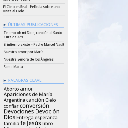
El Cielo es Real - Película sobre una
visita al Cielo
ÚLTIMAS PUBLICACIONES
Te amo oh mi Dios, canción al Santo
Cura de Ars
El infierno existe – Padre Marcel Nault
Nuestro amor por María
Nuestra Señora de los Ángeles
Santa Marta
PALABRAS CLAVE
amor
Aborto
Apariciones de María
canción
Argentina
Cielo
conversión
confiar
Devociones
Devoción
Dios
Entrega
esperanza
Jesús
fe
libro
familia