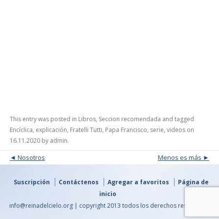
This entry was posted in
Libros
,
Seccion recomendada
and tagged
Encíclica
,
explicación
,
Fratelli Tutti
,
Papa Francisco
,
serie
,
videos
on
16.11.2020
by
admin
.
Post navigation
Nosotros
Menos es más
Suscripción
Contáctenos
Agregar a favoritos
Página de
inicio
info@reinadelcielo.org | copyright 2013 todos los derechos reservados