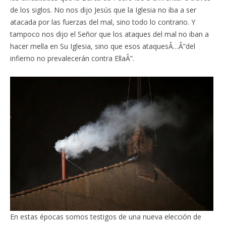
de los siglos. No nos dijo Jesús que la Iglesia no iba a ser
atacada por las fuerzas del mal, sino todo lo contrario. Y
tampoco nos dijo el Señor que los ataques del mal no iban a
hacer mella en Su Iglesia, sino que esos ataquesÂ…Â”del
infierno no prevalecerán contra EllaÂ”.
En estas épocas somos testigos de una nueva elección de