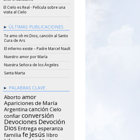
El Cielo es Real - Película sobre una
visita al Cielo
ÚLTIMAS PUBLICACIONES
Te amo oh mi Dios, canción al Santo
Cura de Ars
El infierno existe – Padre Marcel Nault
Nuestro amor por María
Nuestra Señora de los Ángeles
Santa Marta
PALABRAS CLAVE
amor
Aborto
Apariciones de María
canción
Argentina
Cielo
conversión
confiar
Devociones
Devoción
Dios
Entrega
esperanza
Jesús
fe
libro
familia