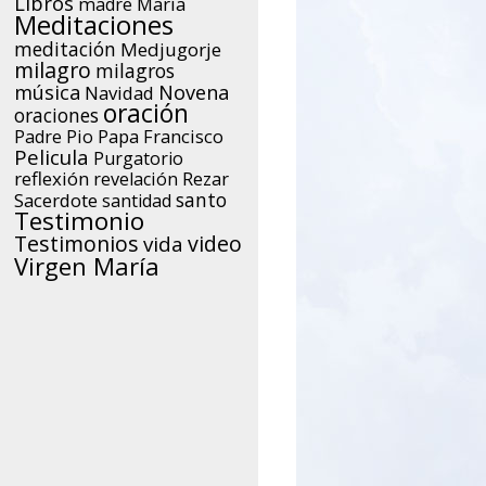
Libros
María
madre
Meditaciones
meditación
Medjugorje
milagro
milagros
música
Novena
Navidad
oración
oraciones
Papa Francisco
Padre Pio
Pelicula
Purgatorio
reflexión
Rezar
revelación
santo
Sacerdote
santidad
Testimonio
Testimonios
video
vida
Virgen María