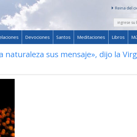
Reina del c
buscar
Skip to content
elaciones
Devociones
Santos
Meditaciones
Libros
Mú
a naturaleza sus mensaje», dijo la Vir