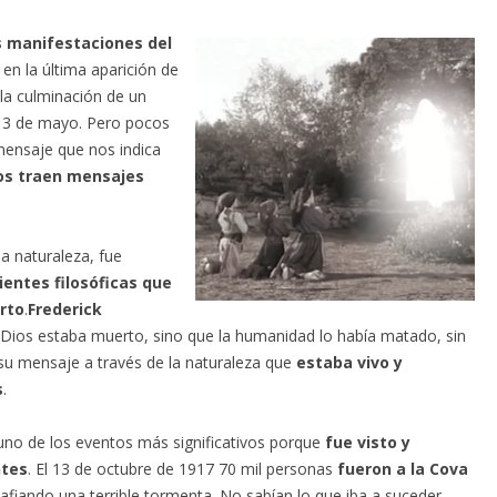
s manifestaciones del
 en la última aparición de
la culminación de un
 13 de mayo. Pero pocos
mensaje que nos indica
nos traen mensajes
a naturaleza, fue
ientes filosóficas que
rto
.
Frederick
Dios estaba muerto, sino que la humanidad lo había matado, sin
su mensaje a través de la naturaleza que
estaba vivo y
s
.
 uno de los eventos más significativos porque
fue visto y
ntes
. El 13 de octubre de 1917 70 mil personas
fueron a la Cova
safiando una terrible tormenta. No sabían lo que iba a suceder,