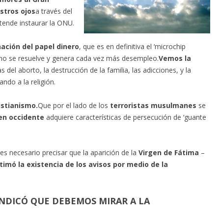
stros ojos
a través del
etende instaurar la ONU.
nación del papel dinero
, que es en definitiva el ‘microchip
o se resuelve y genera cada vez más desempleo.
Vemos la
s del aborto, la destrucción de la familia, las adicciones, y la
ndo a la religión.
istianismo.
Que por el lado de los
terroristas musulmanes
se
en occidente
adquiere características de persecución de ‘guante
es necesario precisar que la aparición de la
Virgen de Fátima
–
timó la existencia de los avisos por medio de la
INDICÓ QUE DEBEMOS MIRAR A LA