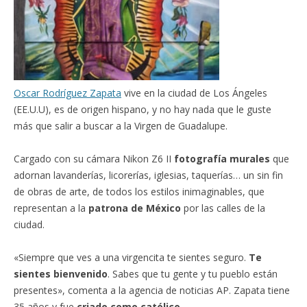
Oscar Rodríguez Zapata
vive en la ciudad de Los Ángeles
(EE.U.U), es de origen hispano, y no hay nada que le guste
más que salir a buscar a la Virgen de Guadalupe.
Cargado con su cámara Nikon Z6 II
fotografía murales
que
adornan lavanderías, licorerías, iglesias, taquerías… un sin fin
de obras de arte, de todos los estilos inimaginables, que
representan a la
patrona de México
por las calles de la
ciudad.
«Siempre que ves a una virgencita te sientes seguro.
Te
sientes bienvenido
. Sabes que tu gente y tu pueblo están
presentes», comenta a la agencia de noticias AP. Zapata tiene
35 años y fue
criado como católico
.