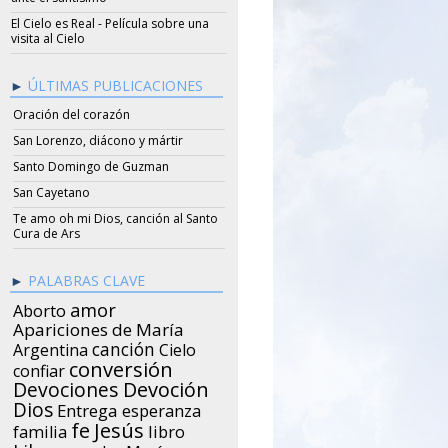
El Cielo es Real - Película sobre una
visita al Cielo
ÚLTIMAS PUBLICACIONES
Oración del corazón
San Lorenzo, diácono y mártir
Santo Domingo de Guzman
San Cayetano
Te amo oh mi Dios, canción al Santo
Cura de Ars
PALABRAS CLAVE
amor
Aborto
Apariciones de María
canción
Argentina
Cielo
conversión
confiar
Devociones
Devoción
Dios
Entrega
esperanza
Jesús
fe
libro
familia