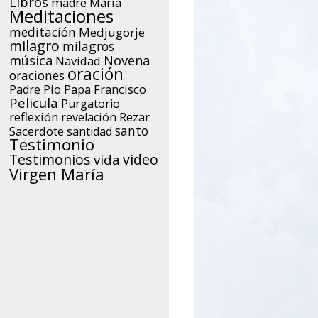
Libros
María
madre
Meditaciones
meditación
Medjugorje
milagro
milagros
música
Novena
Navidad
oración
oraciones
Papa Francisco
Padre Pio
Pelicula
Purgatorio
reflexión
Rezar
revelación
santo
Sacerdote
santidad
Testimonio
Testimonios
video
vida
Virgen María