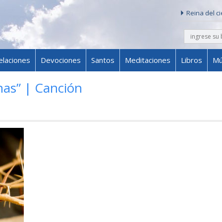
Reina del c
buscar
Skip to content
elaciones
Devociones
Santos
Meditaciones
Libros
Mú
nas” | Canción