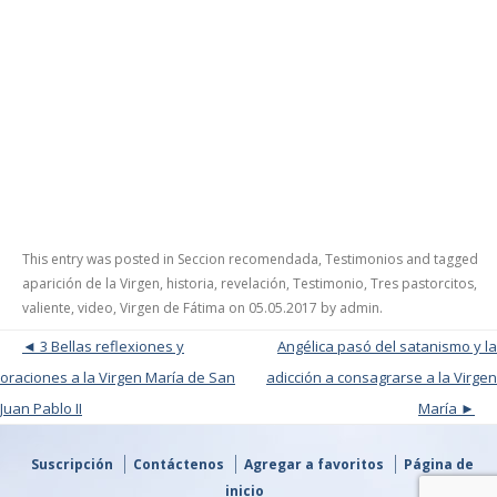
This entry was posted in
Seccion recomendada
,
Testimonios
and tagged
aparición de la Virgen
,
historia
,
revelación
,
Testimonio
,
Tres pastorcitos
,
valiente
,
video
,
Virgen de Fátima
on
05.05.2017
by
admin
.
Post navigation
3 Bellas reflexiones y
Angélica pasó del satanismo y la
oraciones a la Virgen María de San
adicción a consagrarse a la Virgen
Juan Pablo II
María
Suscripción
Contáctenos
Agregar a favoritos
Página de
inicio