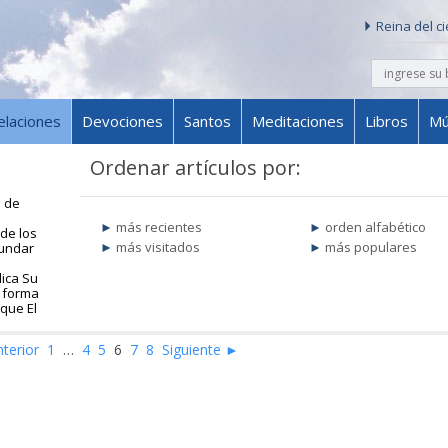
Reina del c
buscar
Skip to content
elaciones
Devociones
Santos
Meditaciones
Libros
Mú
Ordenar artículos por:
e de
más recientes
orden alfabético
de los
más visitados
más populares
bundar
lica Su
a forma
 que El
terior
1
…
4
5
6
7
8
Siguiente ►