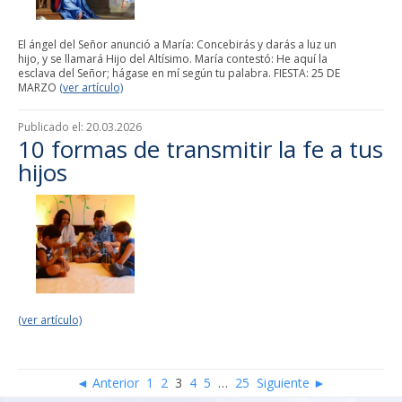
El ángel del Señor anunció a María: Concebirás y darás a luz un
hijo, y se llamará Hijo del Altísimo. María contestó: He aquí la
esclava del Señor; hágase en mí según tu palabra. FIESTA: 25 DE
MARZO
(ver artículo)
Publicado el:
20.03.2026
10 formas de transmitir la fe a tus
hijos
(ver artículo)
◄ Anterior
1
2
3
4
5
…
25
Siguiente ►