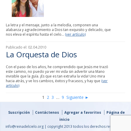
La letra y el mensaje, junto a la melodía, componen una
alabanza y agradecimiento a Dios tan exquisito y delicado, que
nos eleva el espíritu hasta el cielo...
(ver artículo)
Publicado el:
02.04.2010
La Orquesta de Dios
Con el paso de los años, he comprendido que Jesús me trazó
este camino, no puedo ya ver mi vida sin advertir una Mano
invisible que la guía. ¡Es que es tan extraña la vida! Uno mira
hacia atrás, y ve los cambios, éxitos y fracasos, y hay que
(ver
artículo)
1
2
3
…
9
Siguiente ►
Suscripción
Contáctenos
Agregar a favoritos
Página de
inicio
info@reinadelcielo.org | copyright 2013 todos los derechos reservados