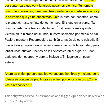
ser santo, para que yo y la Iglesia podamos glorificar Tu nombre
como Tú lo mereces, para que otros puedan encontrarte en el amor y
la salvación que yo he encontrado.” Je
sús está con nosotros, como
lo prometió, hasta el final de los tiempos. Él sigue en la barca. Tal
como a partir de la traición de Judas, Él alcanzo la más grande
victoria en la historia del mundo, nuestra salvación por medio de Su
Pasión, muerte y Resurrección, también a través de este episodio Él
puede traer y quiere traer un nuevo renacimiento de la santidad, para
lanzar unos nuevos Hechos de los Apóstoles en el siglo XXI, con
cada uno de nosotros -y esto te incluye a TI- jugando un papel
estelar.
Ahora es el tiempo para que los verdaderos hombres y mujeres de la
Iglesia se pongan de pie. Ahora es el tiempo de los santos. ¿Cómo
vas a responder tú?
This entry was posted in
Testimonios
and tagged
Apariciones de María
on
21.05.2010
by
admin
.