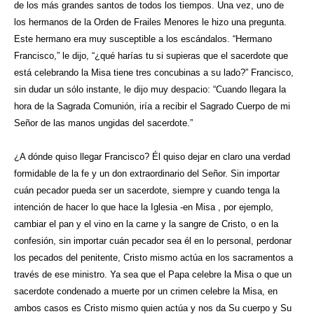
de los más grandes santos de todos los tiempos. Una vez, uno de
los hermanos de la Orden de Frailes Menores le hizo una pregunta.
Este hermano era muy susceptible a los escándalos
. “Hermano
Francisco,” le dijo, “¿qué harías tu si supieras que el sacerdote que
está celebrando la Misa tiene tres concubinas a su lado?” Francisco,
sin dudar un sólo instante, le dijo muy despacio: “Cuando llegara la
hora de la Sagrada Comunión, iría a recibir el Sagrado Cuerpo de mi
Señor de las manos ungidas del sacerdote.”
¿A dónde quiso llegar Francisco? Él quiso dejar en claro una verdad
formidable de la fe y un don extraordinario del Señor. Sin importar
cuán pecador pueda ser un sacerdote, siempre y cuando tenga la
intención de hacer lo que hace la Iglesia -en Misa , por ejemplo,
cambiar el pan y el vino en la carne y la sangre de Cristo, o en la
confesión, sin importar cuán pecador sea él en lo personal, perdonar
los pecados del penitente, Cristo mismo actúa en los sacramentos a
través de ese ministro. Ya sea que el Papa celebre la Misa o que un
sacerdote condenado a muerte por un crimen celebre la Misa, en
ambos casos es Cristo mismo quien actúa y nos da Su cuerpo y Su