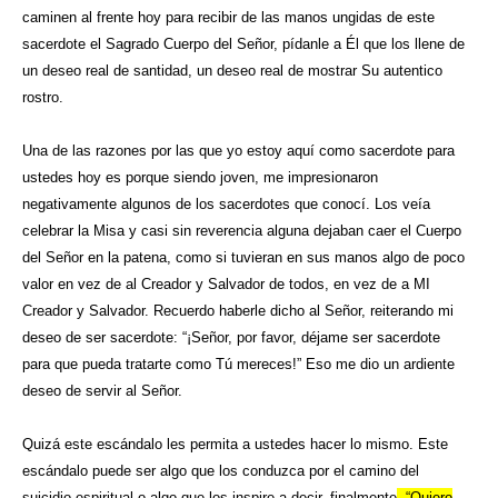
caminen al frente hoy para recibir de las manos ungidas de este
sacerdote el Sagrado Cuerpo del Señor, pídanle a Él que los llene de
un deseo real de santidad, un deseo real de mostrar Su autentico
rostro.
Una de las razones por las que yo estoy aquí como sacerdote para
ustedes hoy es porque siendo joven, me impresionaron
negativamente algunos de los sacerdotes que conocí. Los veía
celebrar la Misa y casi sin reverencia alguna dejaban caer el Cuerpo
del Señor en la patena, como si tuvieran en sus manos algo de poco
valor en vez de al Creador y Salvador de todos, en vez de a MI
Creador y Salvador. Recuerdo haberle dicho al Señor, reiterando mi
deseo de ser sacerdote: “¡Señor, por favor, déjame ser sacerdote
para que pueda tratarte como Tú mereces!” Eso me dio un ardiente
deseo de servir al Señor.
Quizá este escándalo les permita a ustedes hacer lo mismo. Este
escándalo puede ser algo que los conduzca por el camino del
suicidio espiritual o algo que los inspire a decir, finalmente
, “Quiero