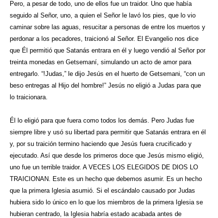
Pero, a pesar de todo, uno de ellos fue un traidor. Uno que había
seguido al Señor, uno, a quien el Señor le lavó los pies, que lo vio
caminar sobre las aguas, resucitar a personas de entre los muertos y
perdonar a los pecadores, traicionó al Señor. El Evangelio nos dice
que Él permitió que Satanás entrara en él y luego vendió al Señor por
treinta monedas en Getsemaní, simulando un acto de amor para
entregarlo. “!Judas,” le dijo Jesús en el huerto de Getsemani, “con un
beso entregas al Hijo del hombre!” Jesús no eligió a Judas para que
lo traicionara.
Él lo eligió para que fuera como todos los demás. Pero Judas fue
siempre libre y usó su libertad para permitir que Satanás entrara en él
y, por su traición termino haciendo que Jesús fuera crucificado y
ejecutado. Así que desde los primeros doce que Jesús mismo eligió,
uno fue un terrible traidor. A VECES LOS ELEGIDOS DE DIOS LO
TRAICIONAN. Este es un hecho que debemos asumir. Es un hecho
que la primera Iglesia asumió. Si el escándalo causado por Judas
hubiera sido lo único en lo que los miembros de la primera Iglesia se
hubieran centrado, la Iglesia habría estado acabada antes de